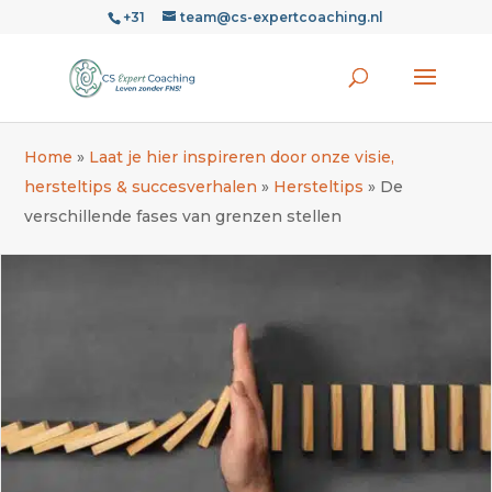
+31
team@cs-expertcoaching.nl
Home
»
Laat je hier inspireren door onze visie,
hersteltips & succesverhalen
»
Hersteltips
»
De
verschillende fases van grenzen stellen