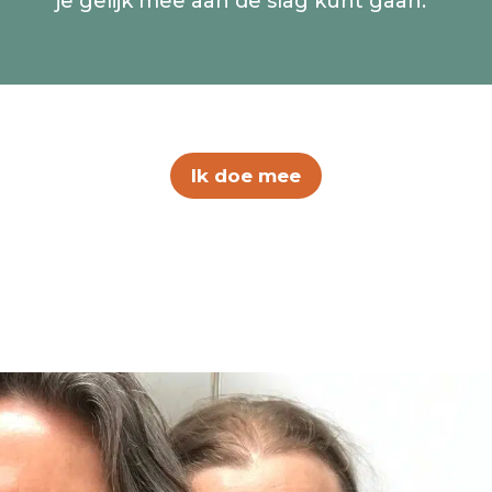
je gelijk mee aan de slag kunt gaan.
Ik doe mee