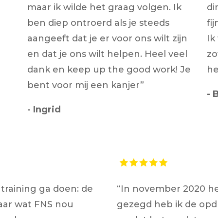
maar ik wilde het graag volgen. Ik
di
ben diep ontroerd als je steeds
fi
aangeeft dat je er voor ons wilt zijn
Ik
en dat je ons wilt helpen. Heel veel
zo
dank en keep up the good work! Je
he
bent voor mij een kanjer”
- 
- Ingrid
training ga doen: de
“In november 2020 heb
naar wat FNS nou
gezegd heb ik de opd