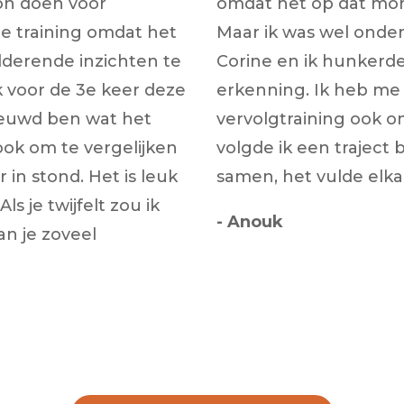
 kon doen voor
omdat het op dat mom
de training omdat het
Maar ik was wel onder
lderende inzichten te
Corine en ik hunkerde
k voor de 3e keer deze
erkenning. Ik heb me
ieuwd ben wat het
vervolgtraining ook o
ok om te vergelijken
volgde ik een traject 
 in stond. Het is leuk
samen, het vulde elka
s je twijfelt zou ik
- Anouk
an je zoveel