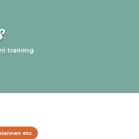
S
i training
nplannen etc