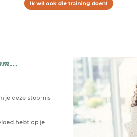
Ik wil ook die training doen!
om...
 je deze stoornis
nvloed hebt op je