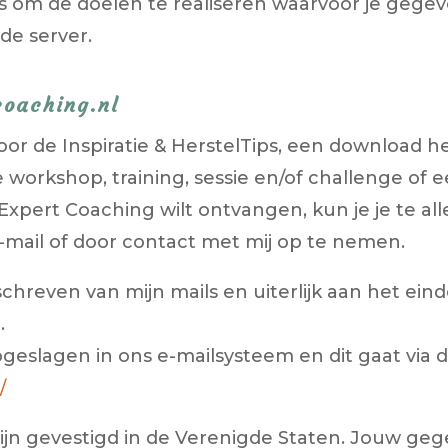
is om de doelen te realiseren waarvoor je geg
de server.
coaching.nl
or de Inspiratie & HerstelTips, een download h
 workshop, training, sessie en/of challenge of 
pert Coaching wilt ontvangen, kun je je te alle
-mail of door contact met mij op te nemen.
schreven van mijn mails en uiterlijk aan het ein
.
slagen in ons e-mailsysteem en dit gaat via 
/
ijn gevestigd in de Verenigde Staten. Jouw g