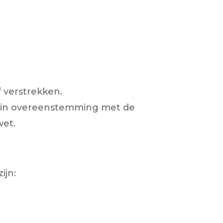
 verstrekken.
en in overeenstemming met de
et.
ijn: