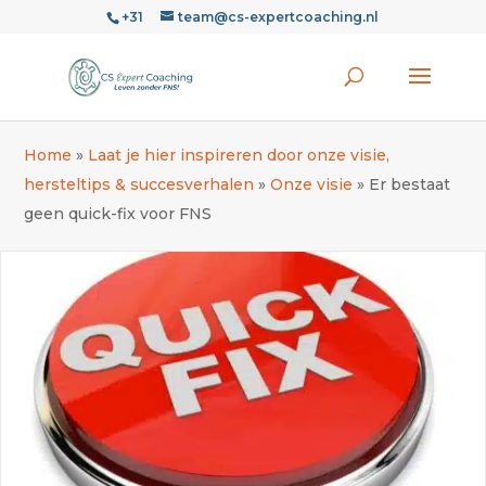
+31
team@cs-expertcoaching.nl
Home
»
Laat je hier inspireren door onze visie,
hersteltips & succesverhalen
»
Onze visie
»
Er bestaat
geen quick-fix voor FNS