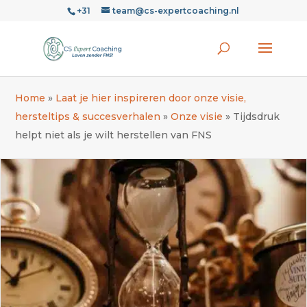
+31
team@cs-expertcoaching.nl
Home
»
Laat je hier inspireren door onze visie,
hersteltips & succesverhalen
»
Onze visie
»
Tijdsdruk
helpt niet als je wilt herstellen van FNS