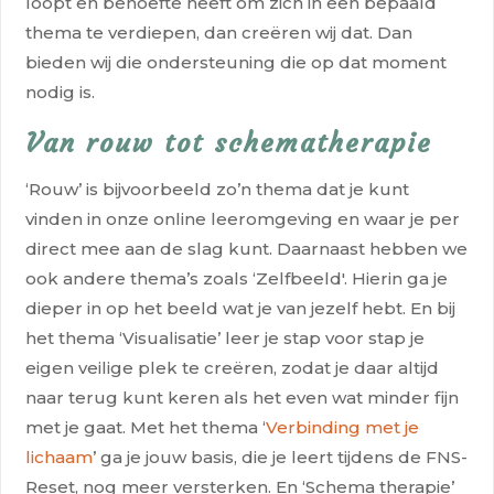
loopt en behoefte heeft om zich in een bepaald
thema te verdiepen, dan creëren wij dat. Dan
bieden wij die ondersteuning die op dat moment
nodig is.
Van rouw tot schematherapie
‘
Rouw
’ is bijvoorbeeld zo’n thema dat je kunt
vinden in onze online leeromgeving en waar je per
direct mee aan de slag kunt. Daarnaast hebben we
ook andere thema’s zoals ‘
Zelfbeeld
'. Hierin ga je
dieper in op het beeld wat je van jezelf hebt. En bij
het thema ‘
Visualisatie
’ leer je stap voor stap je
eigen veilige plek te creëren, zodat je daar altijd
naar terug kunt keren als het even wat minder fijn
met je gaat. Met het thema ‘
Verbinding met je
lichaam
’
ga je jouw basis, die je leert tijdens de FNS-
Reset, nog meer versterken. En ‘
Schema therapie
’